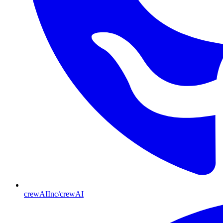
crewAIInc/crewAI