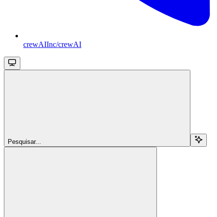
crewAIInc/crewAI
Pesquisar...