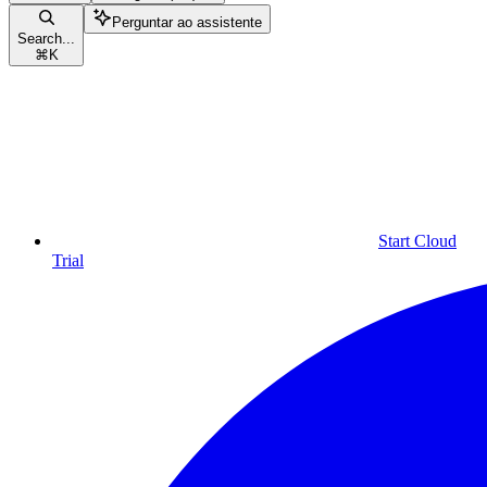
Perguntar ao assistente
Search...
⌘
K
Start Cloud
Trial