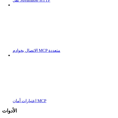
نقل Streamable HTTP
الاتصال بخوادم MCP متعددة
اعتبارات أمان MCP
الأدوات