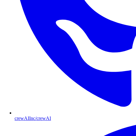
crewAIInc/crewAI