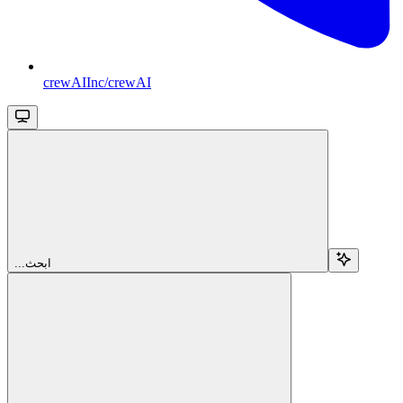
crewAIInc/crewAI
...ابحث