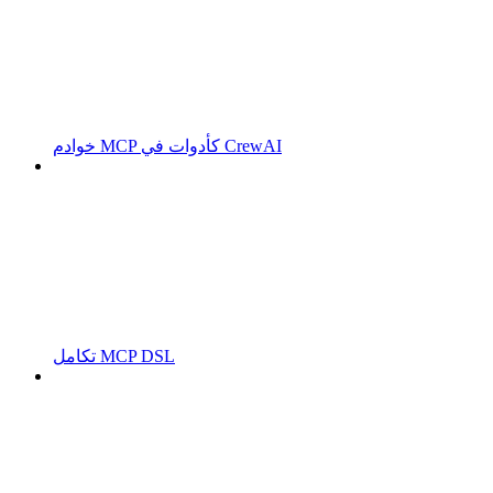
خوادم MCP كأدوات في CrewAI
تكامل MCP DSL