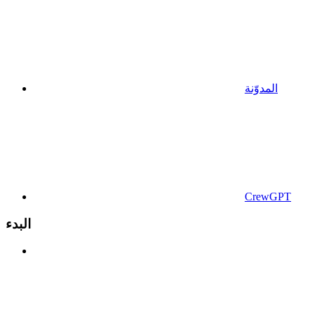
المدوّنة
CrewGPT
البدء