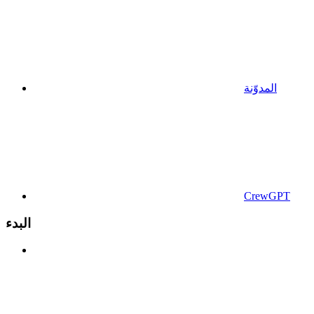
المدوّنة
CrewGPT
البدء