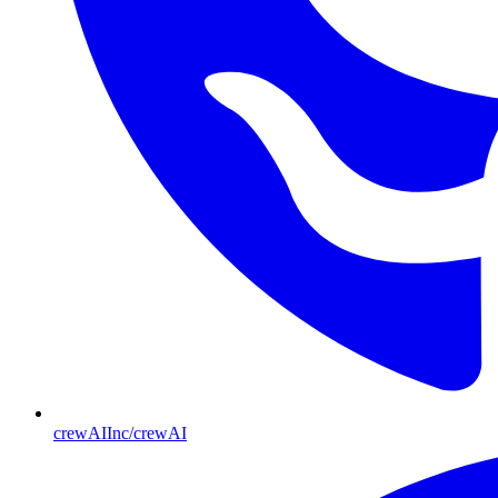
crewAIInc/crewAI