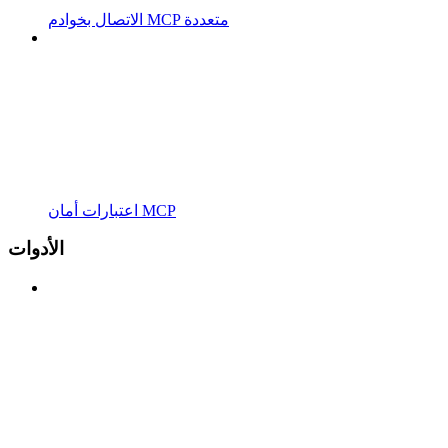
الاتصال بخوادم MCP متعددة
اعتبارات أمان MCP
الأدوات