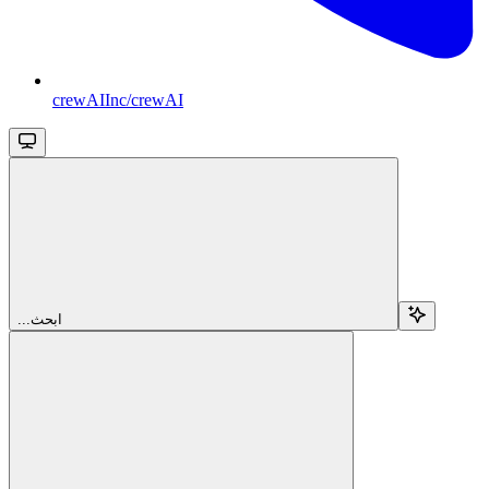
crewAIInc/crewAI
...ابحث