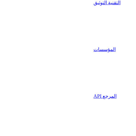
التقنية التوثيق
المؤسسات
API المرجع