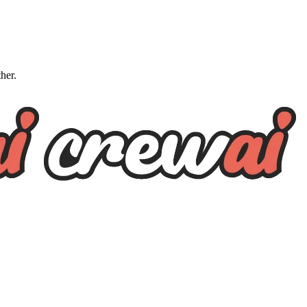
ther.