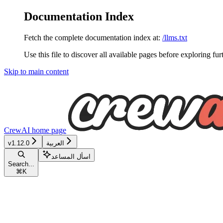
Documentation Index
Fetch the complete documentation index at:
/llms.txt
Use this file to discover all available pages before exploring fur
Skip to main content
CrewAI
home page
v1.12.0
العربية
اسأل المساعد
Search...
⌘
K