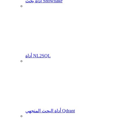
أداة بحث Snowflake
أداة NL2SQL
أداة البحث المتجهي Qdrant