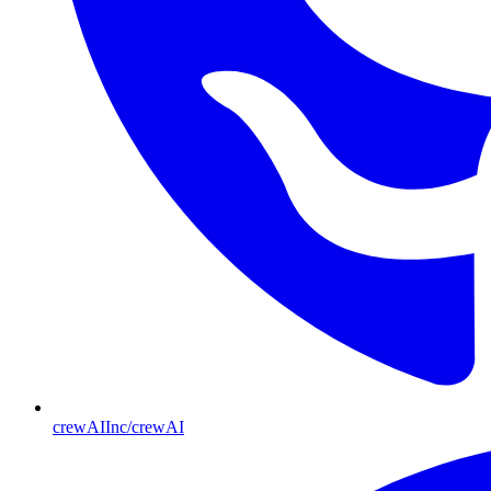
crewAIInc/crewAI