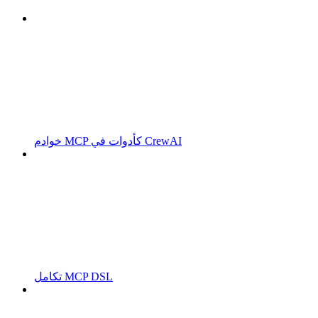
خوادم MCP كأدوات في CrewAI
تكامل MCP DSL