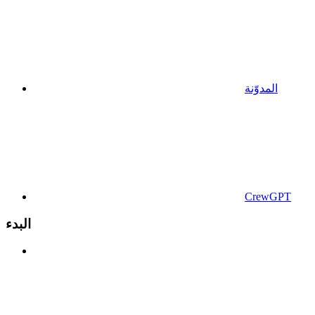
المدوّنة
CrewGPT
البدء