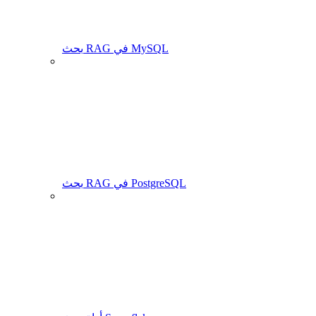
بحث RAG في MySQL
بحث RAG في PostgreSQL