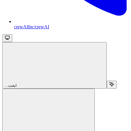
crewAIInc/crewAI
...ابحث