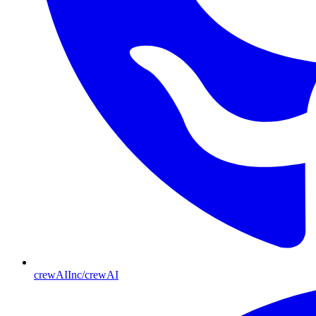
crewAIInc/crewAI