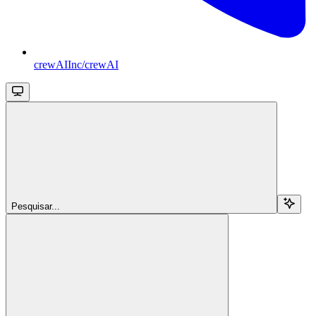
crewAIInc/crewAI
Pesquisar...