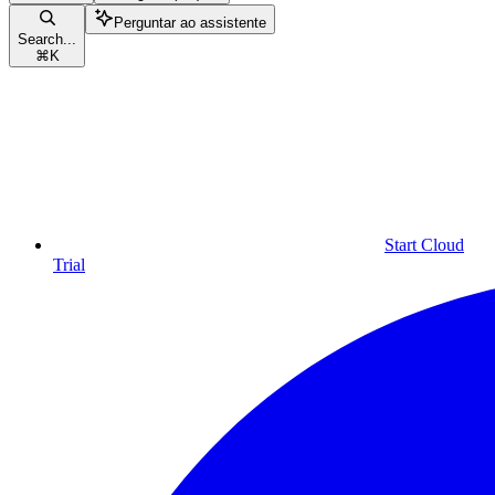
Perguntar ao assistente
Search...
⌘
K
Start Cloud
Trial