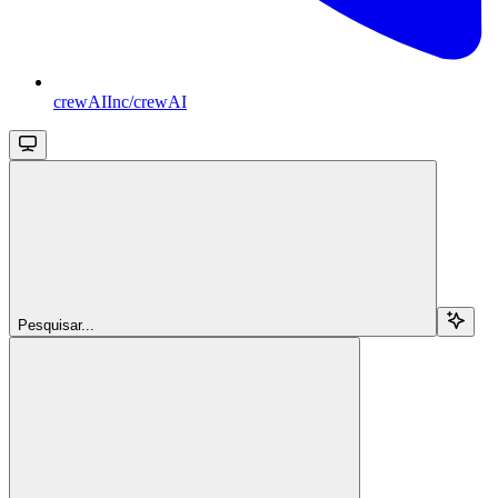
crewAIInc/crewAI
Pesquisar...