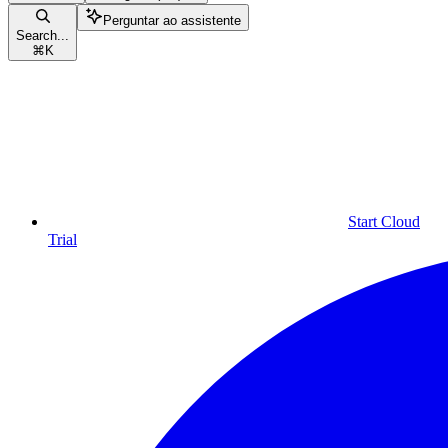
Perguntar ao assistente
Search...
⌘
K
Start Cloud
Trial