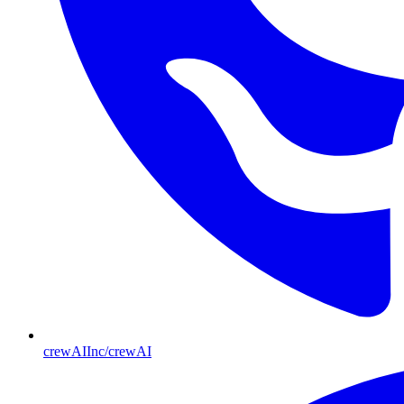
crewAIInc/crewAI