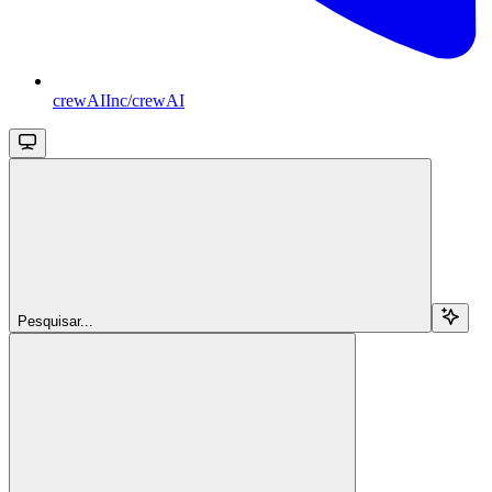
crewAIInc/crewAI
Pesquisar...