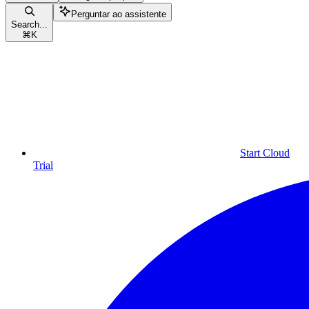
Perguntar ao assistente
Search...
⌘
K
Start Cloud
Trial