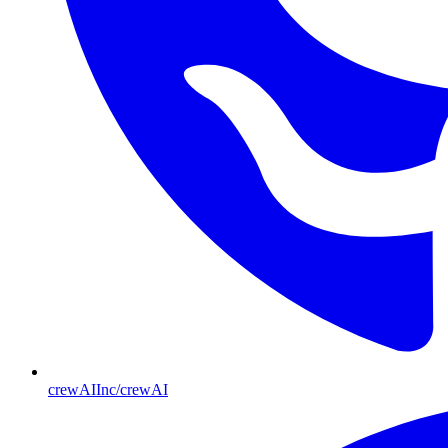
crewAIInc/crewAI