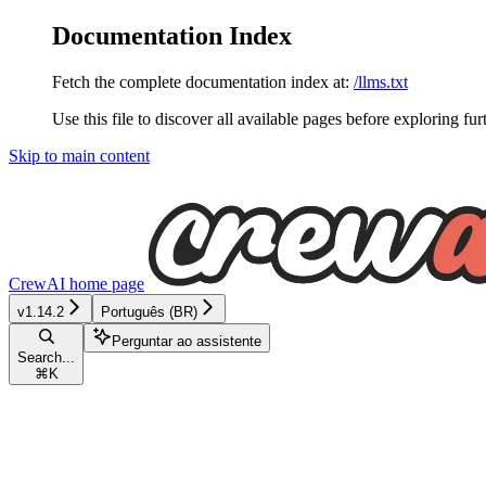
Documentation Index
Fetch the complete documentation index at:
/llms.txt
Use this file to discover all available pages before exploring fur
Skip to main content
CrewAI
home page
v1.14.2
Português (BR)
Perguntar ao assistente
Search...
⌘
K