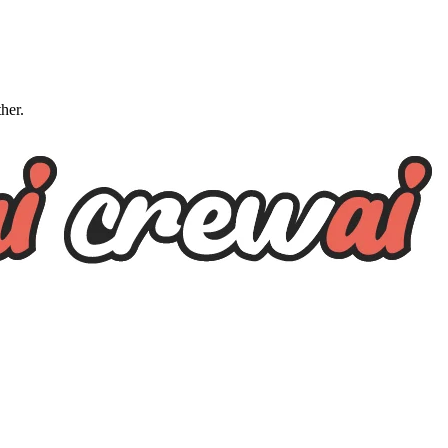
ther.