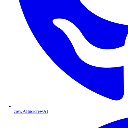
crewAIInc/crewAI