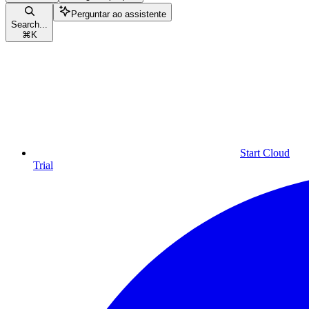
Perguntar ao assistente
Search...
⌘
K
Start Cloud
Trial