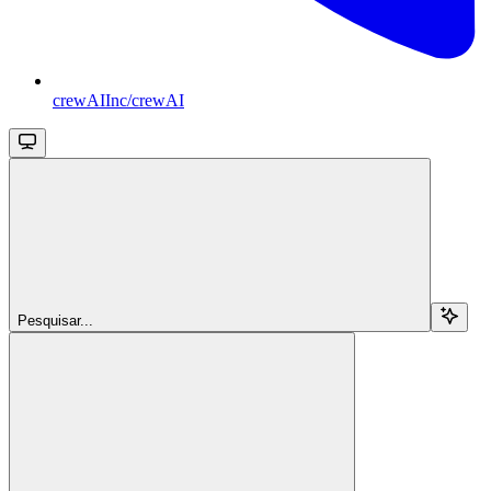
crewAIInc/crewAI
Pesquisar...