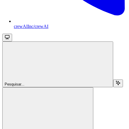
crewAIInc/crewAI
Pesquisar...