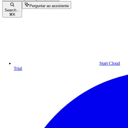
Perguntar ao assistente
Search...
⌘
K
Start Cloud
Trial