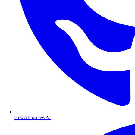
crewAIInc/crewAI