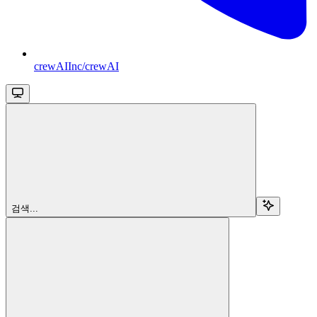
crewAIInc/crewAI
검색...