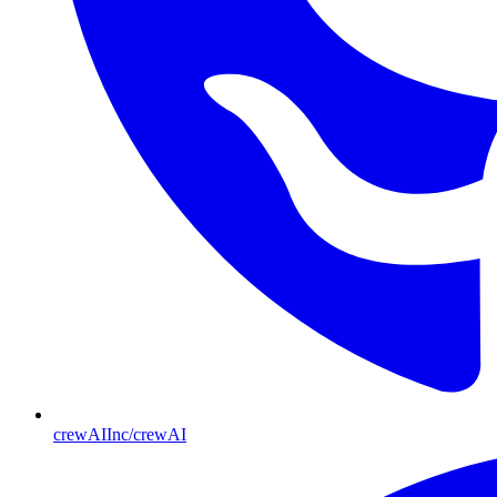
crewAIInc/crewAI