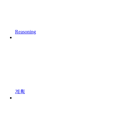
Reasoning
계획