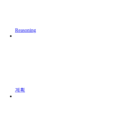
Reasoning
계획