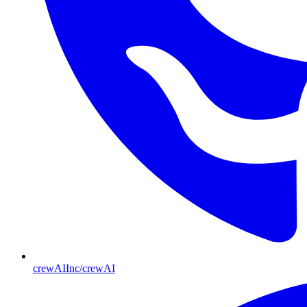
crewAIInc/crewAI