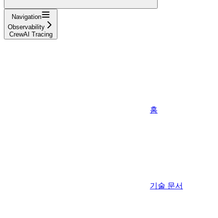
Navigation
Observability
CrewAI Tracing
홈
기술 문서