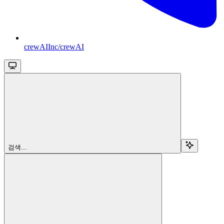
crewAIInc/crewAI
검색...