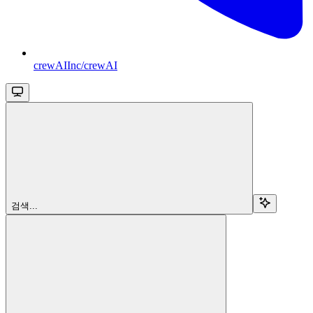
crewAIInc/crewAI
검색...