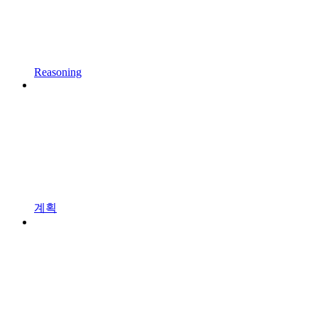
Reasoning
계획