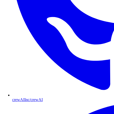
crewAIInc/crewAI