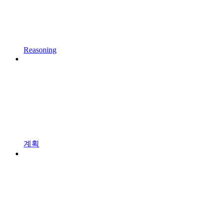
Reasoning
계획