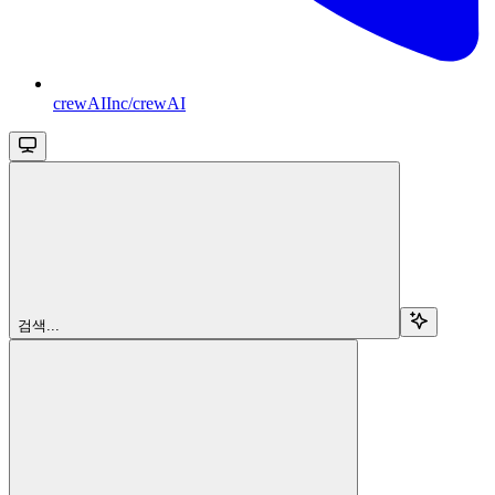
crewAIInc/crewAI
검색...