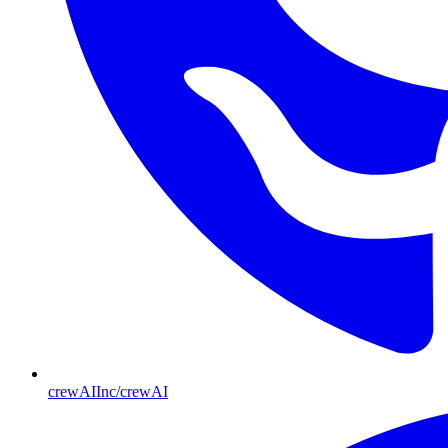
crewAIInc/crewAI