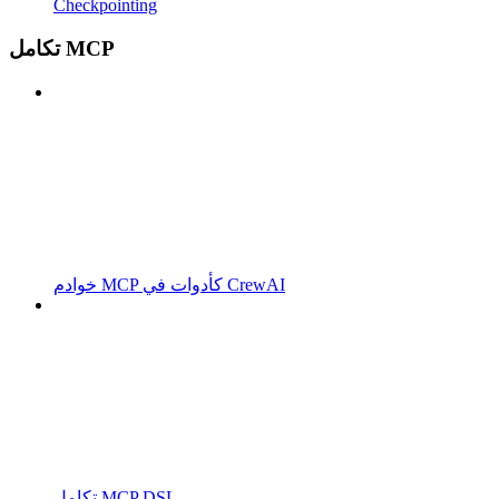
Checkpointing
تكامل MCP
خوادم MCP كأدوات في CrewAI
تكامل MCP DSL