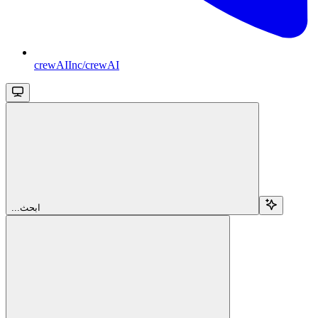
crewAIInc/crewAI
...ابحث