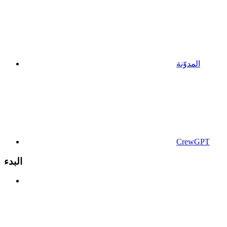
المدوّنة
CrewGPT
البدء