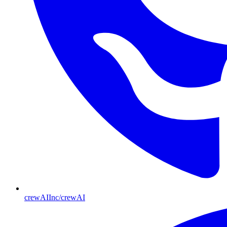
crewAIInc/crewAI