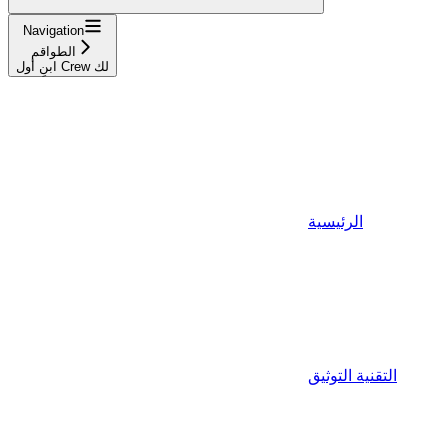
Navigation
الطواقم
ابنِ أول Crew لك
الرئيسية
التقنية التوثيق