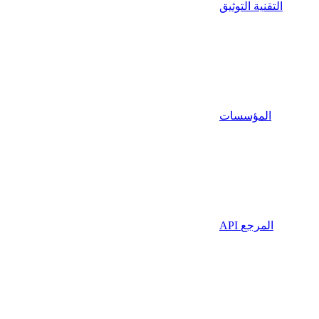
التقنية التوثيق
المؤسسات
API المرجع