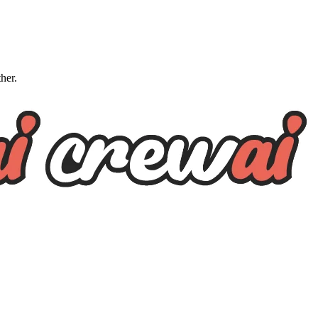
ther.