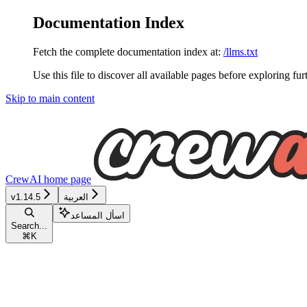
Documentation Index
Fetch the complete documentation index at:
/llms.txt
Use this file to discover all available pages before exploring fur
Skip to main content
CrewAI
home page
العربية
v1.14.5
اسأل المساعد
Search...
⌘
K