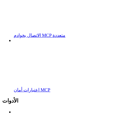
الاتصال بخوادم MCP متعددة
اعتبارات أمان MCP
الأدوات