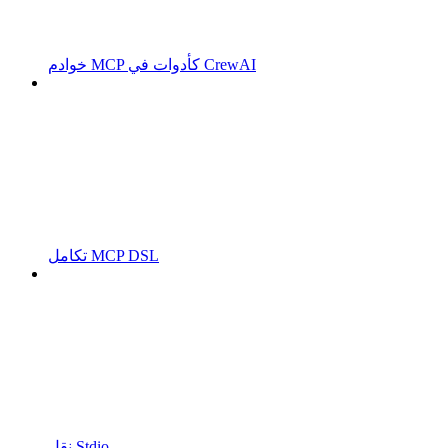
خوادم MCP كأدوات في CrewAI
تكامل MCP DSL
نقل Stdio