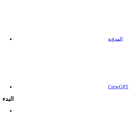
المدوّنة
CrewGPT
البدء