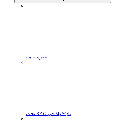
نظرة عامة
بحث RAG في MySQL