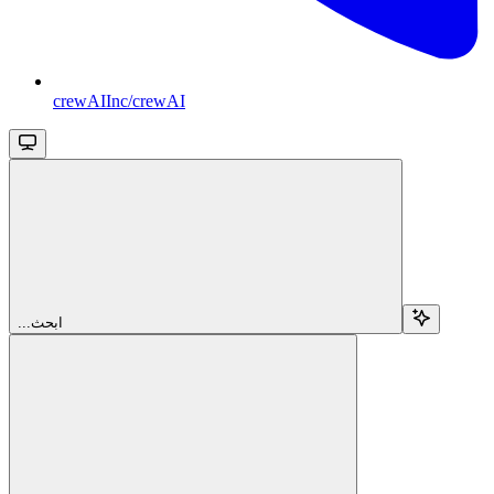
crewAIInc/crewAI
...ابحث