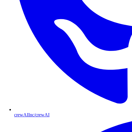
crewAIInc/crewAI