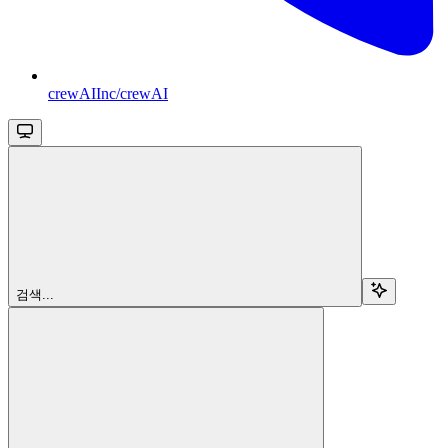
crewAIInc/crewAI
검색...