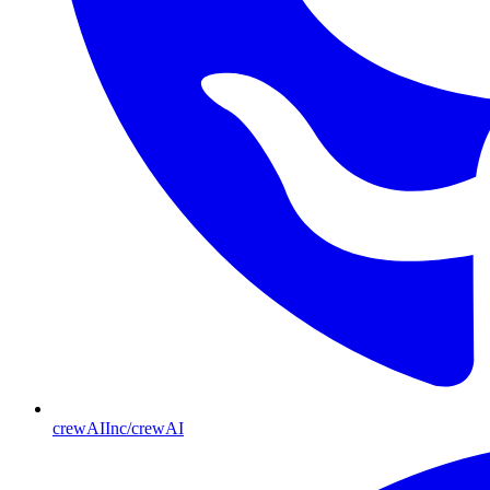
crewAIInc/crewAI