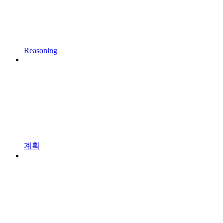
Reasoning
계획