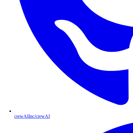
crewAIInc/crewAI