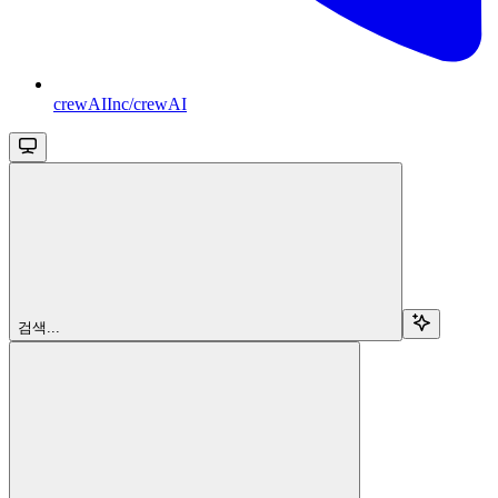
crewAIInc/crewAI
검색...