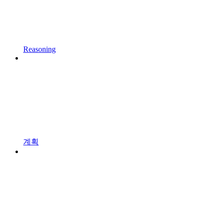
Reasoning
계획