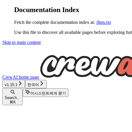
Documentation Index
Fetch the complete documentation index at:
/llms.txt
Use this file to discover all available pages before exploring fur
Skip to main content
CrewAI
home page
v1.15.1
한국어
어시스턴트에게 묻기
Search...
⌘
K