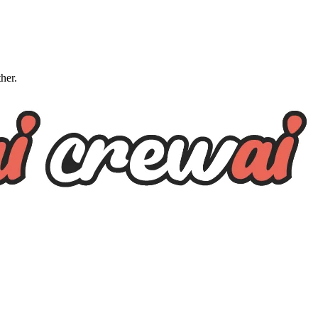
ther.