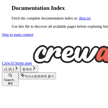
Documentation Index
Fetch the complete documentation index at:
/llms.txt
Use this file to discover all available pages before exploring fur
Skip to main content
CrewAI
home page
v1.15.1
한국어
어시스턴트에게 묻기
Search...
⌘
K