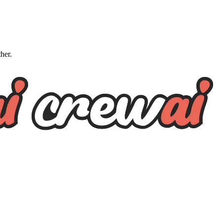
ther.