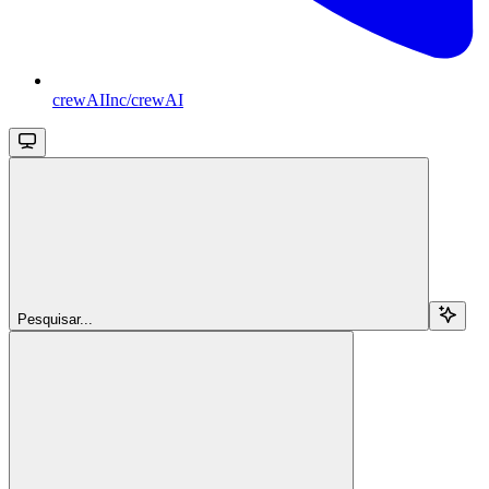
crewAIInc/crewAI
Pesquisar...