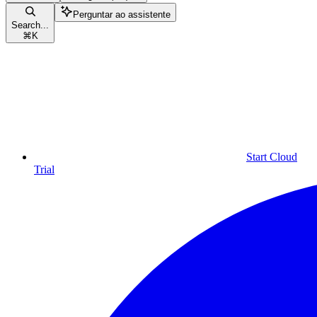
Perguntar ao assistente
Search...
⌘
K
Start Cloud
Trial