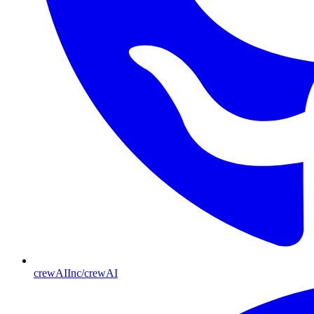
crewAIInc/crewAI