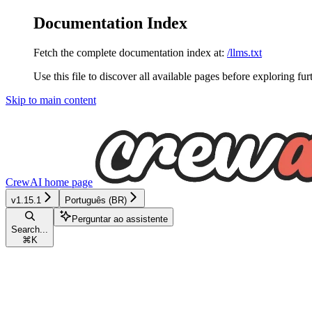
Documentation Index
Fetch the complete documentation index at:
/llms.txt
Use this file to discover all available pages before exploring fur
Skip to main content
CrewAI
home page
v1.15.1
Português (BR)
Perguntar ao assistente
Search...
⌘
K