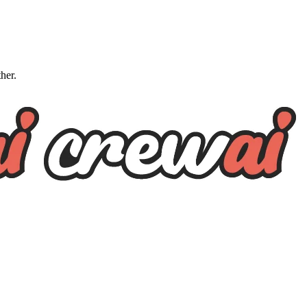
ther.