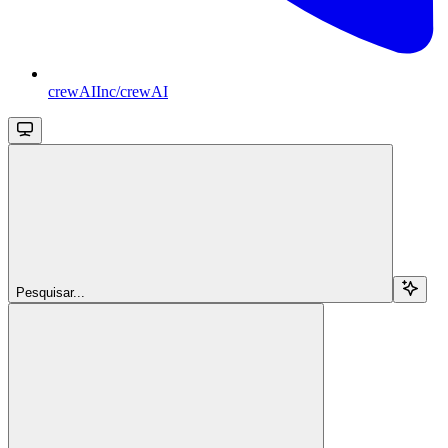
crewAIInc/crewAI
Pesquisar...