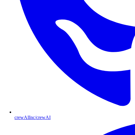
crewAIInc/crewAI