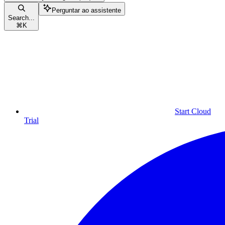
Perguntar ao assistente
Search...
⌘
K
Start Cloud
Trial