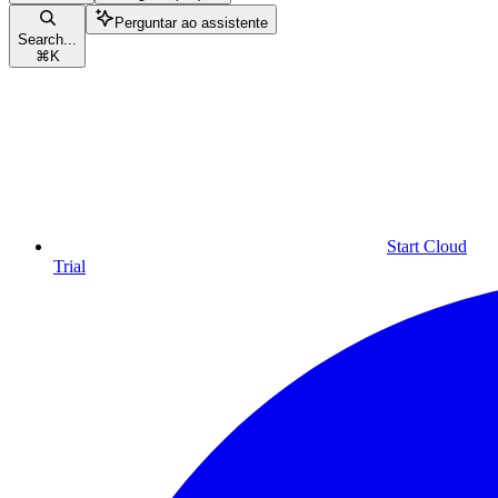
Perguntar ao assistente
Search...
⌘
K
Start Cloud
Trial