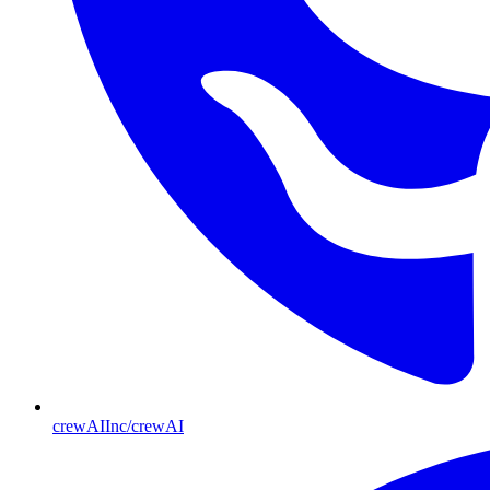
crewAIInc/crewAI