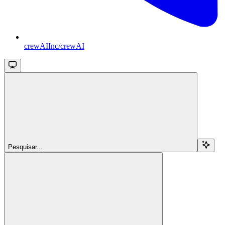
crewAIInc/crewAI
Pesquisar...