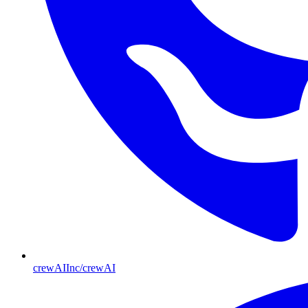
crewAIInc/crewAI