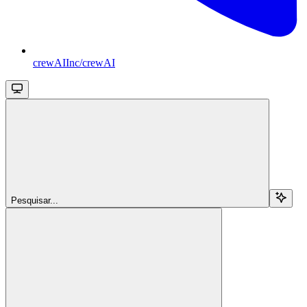
crewAIInc/crewAI
Pesquisar...