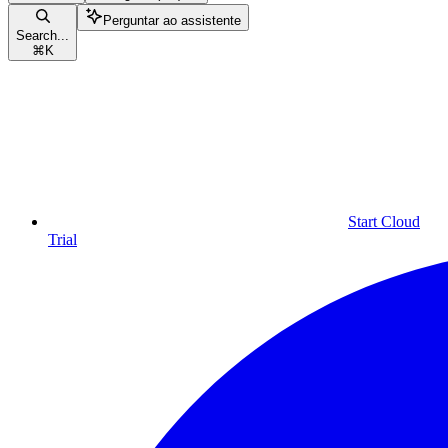
Perguntar ao assistente
Search...
⌘
K
Start Cloud
Trial