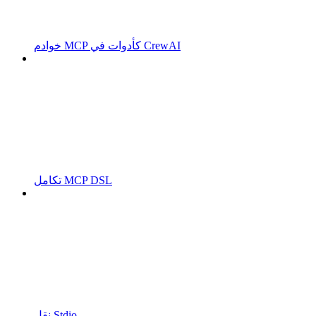
خوادم MCP كأدوات في CrewAI
تكامل MCP DSL
نقل Stdio