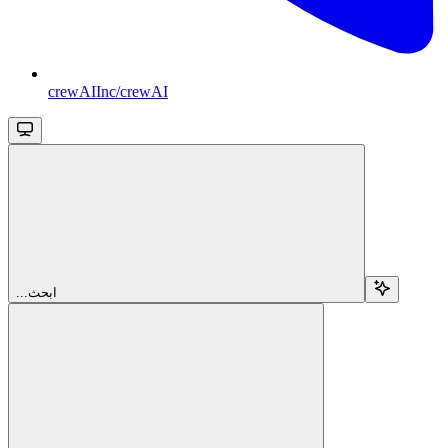
crewAIInc/crewAI
...ابحث