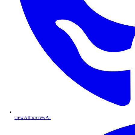
crewAIInc/crewAI