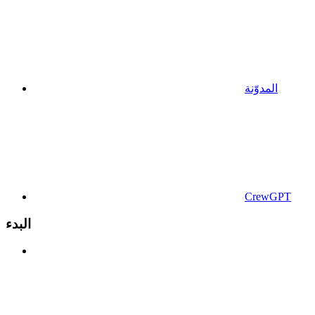
المدوّنة
CrewGPT
البدء