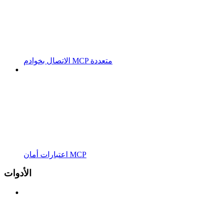
الاتصال بخوادم MCP متعددة
اعتبارات أمان MCP
الأدوات