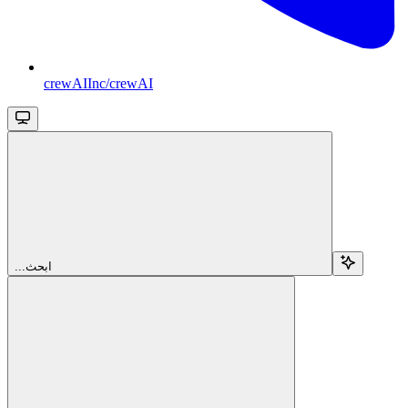
crewAIInc/crewAI
...ابحث