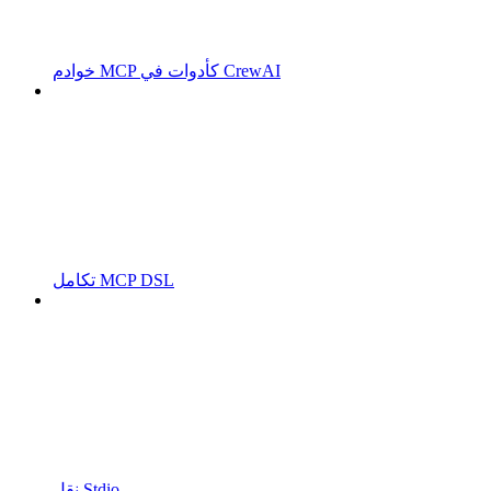
خوادم MCP كأدوات في CrewAI
تكامل MCP DSL
نقل Stdio