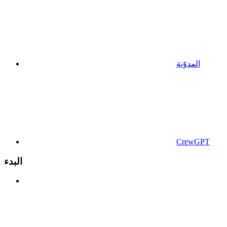
المدوّنة
CrewGPT
البدء