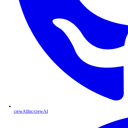
crewAIInc/crewAI