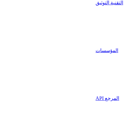
التقنية التوثيق
المؤسسات
API المرجع