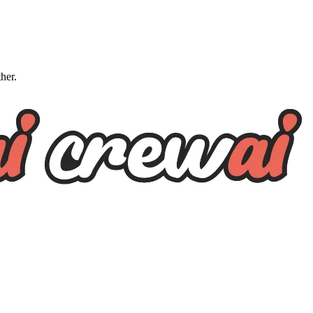
ther.