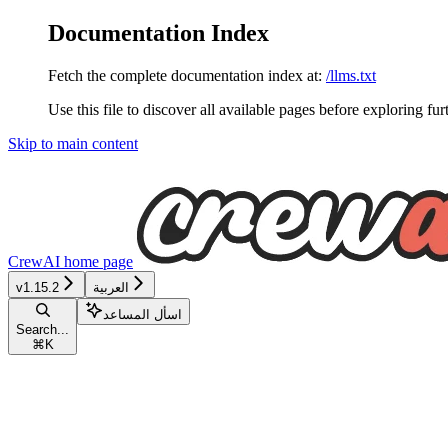
Documentation Index
Fetch the complete documentation index at:
/llms.txt
Use this file to discover all available pages before exploring fur
Skip to main content
CrewAI
home page
العربية
v1.15.2
اسأل المساعد
Search...
⌘
K