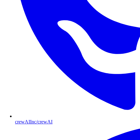
crewAIInc/crewAI