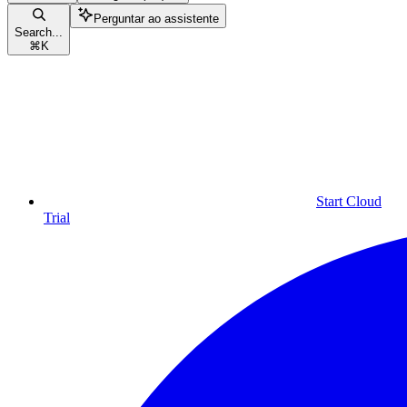
Perguntar ao assistente
Search...
⌘
K
Start Cloud
Trial