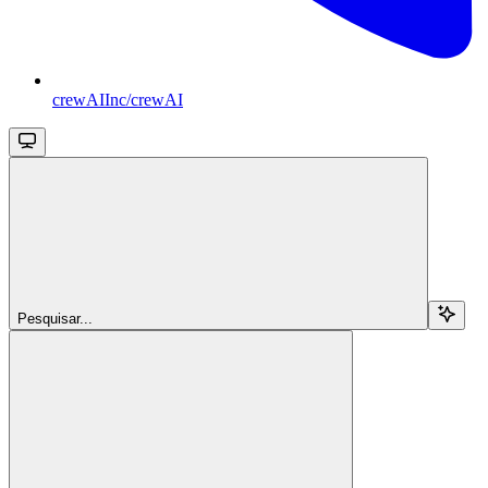
crewAIInc/crewAI
Pesquisar...