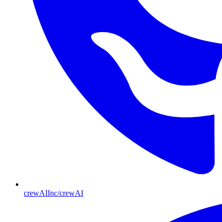
crewAIInc/crewAI