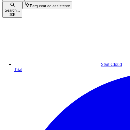
Perguntar ao assistente
Search...
⌘
K
Start Cloud
Trial