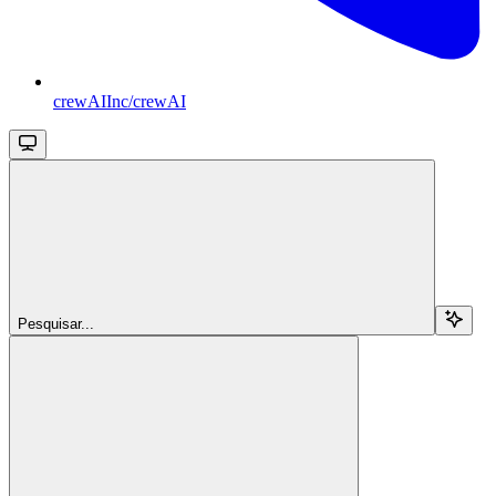
crewAIInc/crewAI
Pesquisar...