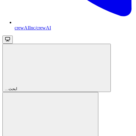
crewAIInc/crewAI
...ابحث