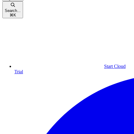
Search...
⌘
K
Start Cloud
Trial