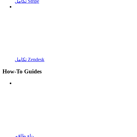
تكامل Stripe
تكامل Zendesk
How-To Guides
بناء طاقم