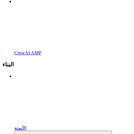
CrewAI AMP
البناء
الأتمتة