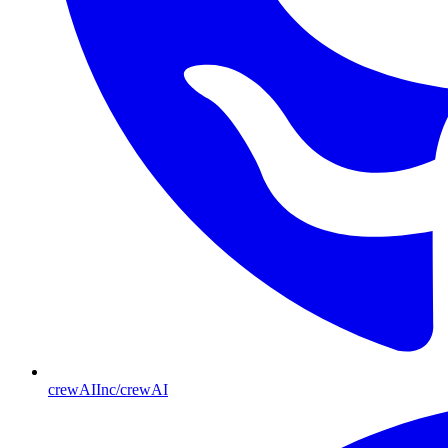
crewAIInc/crewAI