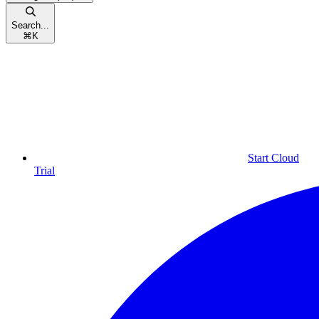
Search...
⌘
K
Start Cloud
Trial