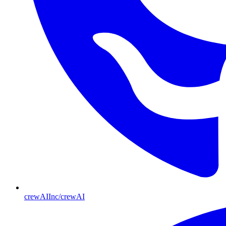
crewAIInc/crewAI