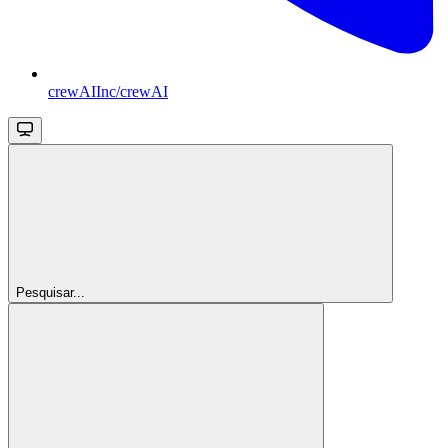
crewAIInc/crewAI
Pesquisar...