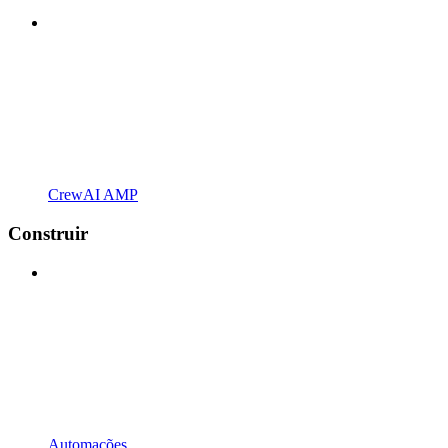
CrewAI AMP
Construir
Automações