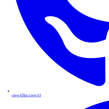
crewAIInc/crewAI