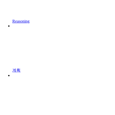
Reasoning
계획