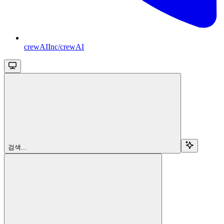
crewAIInc/crewAI
검색...