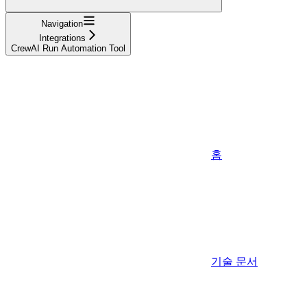
Navigation
Integrations
CrewAI Run Automation Tool
홈
기술 문서