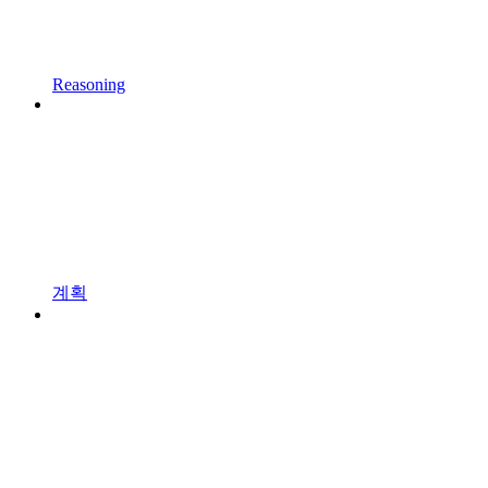
Reasoning
계획