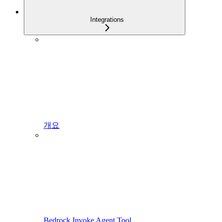
Integrations
개요
Bedrock Invoke Agent Tool