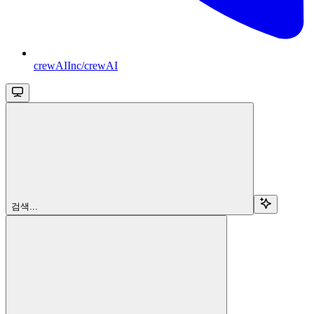
crewAIInc/crewAI
검색...