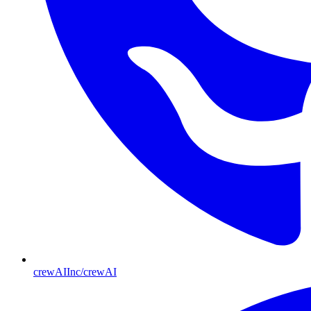
crewAIInc/crewAI