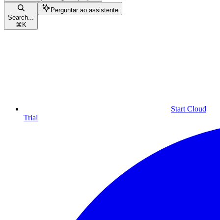
Perguntar ao assistente
Search...
⌘
K
Start Cloud
Trial