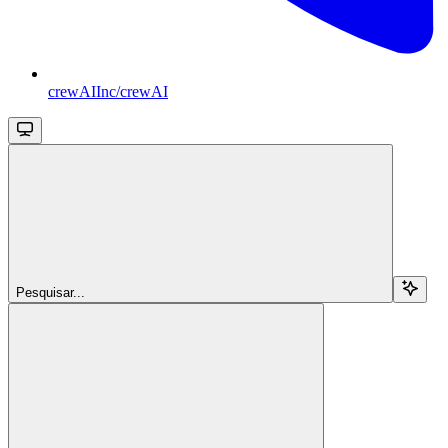
crewAIInc/crewAI
Pesquisar...