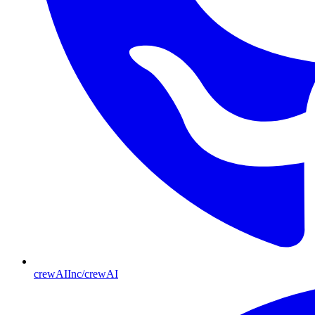
crewAIInc/crewAI