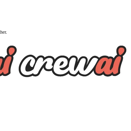
ther.