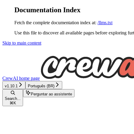
Documentation Index
Fetch the complete documentation index at:
/llms.txt
Use this file to discover all available pages before exploring fur
Skip to main content
CrewAI
home page
v1.10.1
Português (BR)
Perguntar ao assistente
Search...
⌘
K