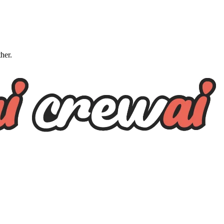
ther.