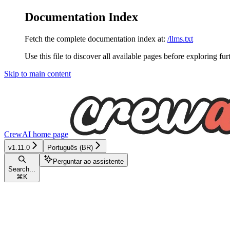
Documentation Index
Fetch the complete documentation index at:
/llms.txt
Use this file to discover all available pages before exploring fur
Skip to main content
CrewAI
home page
v1.11.0
Português (BR)
Perguntar ao assistente
Search...
⌘
K