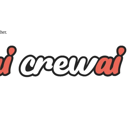
ther.