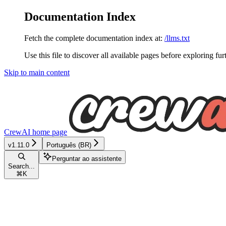
Documentation Index
Fetch the complete documentation index at:
/llms.txt
Use this file to discover all available pages before exploring fur
Skip to main content
CrewAI
home page
v1.11.0
Português (BR)
Perguntar ao assistente
Search...
⌘
K