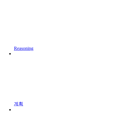
Reasoning
계획