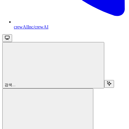
crewAIInc/crewAI
검색...