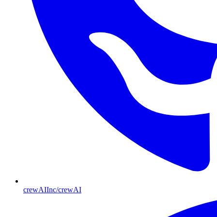
crewAIInc/crewAI