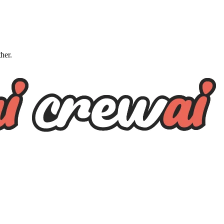
ther.