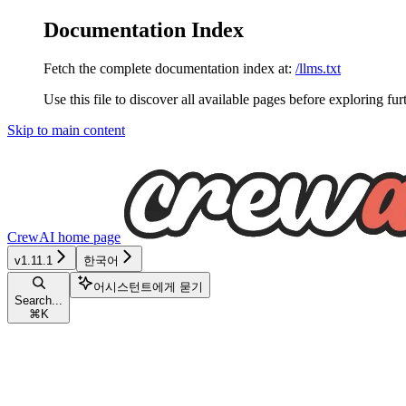
Documentation Index
Fetch the complete documentation index at:
/llms.txt
Use this file to discover all available pages before exploring fur
Skip to main content
CrewAI
home page
v1.11.1
한국어
어시스턴트에게 묻기
Search...
⌘
K