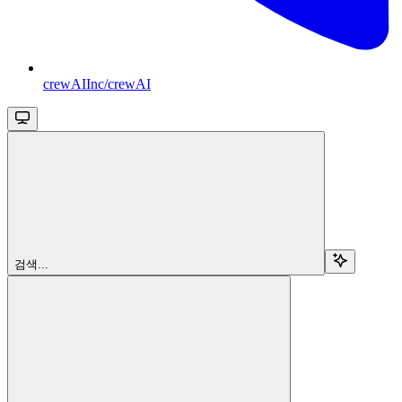
crewAIInc/crewAI
검색...