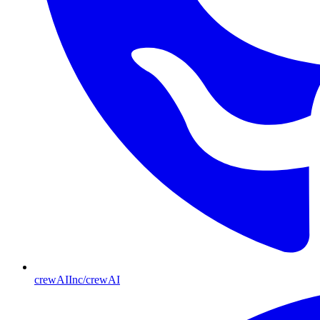
crewAIInc/crewAI