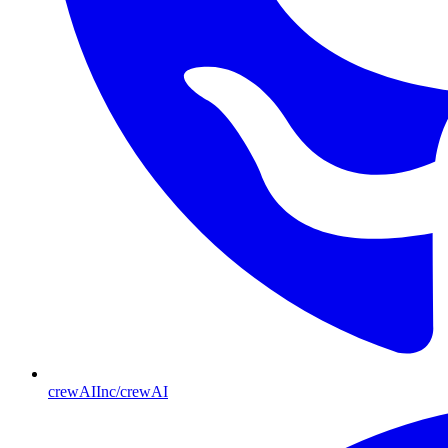
crewAIInc/crewAI