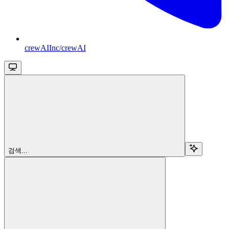
crewAIInc/crewAI
검색...