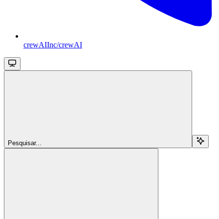
crewAIInc/crewAI
Pesquisar...