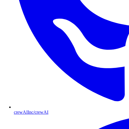
crewAIInc/crewAI