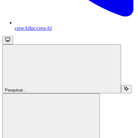
crewAIInc/crewAI
Pesquisar...