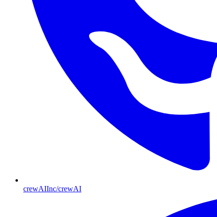
crewAIInc/crewAI