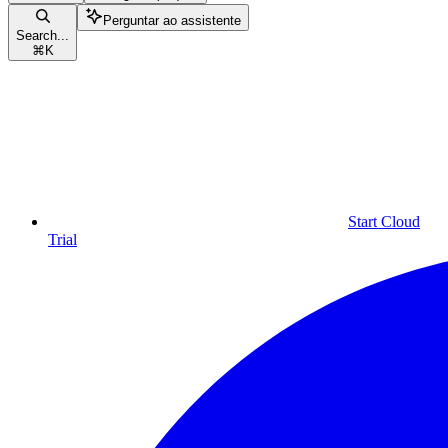
Perguntar ao assistente
Search...
⌘
K
Start Cloud
Trial