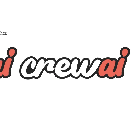
ther.