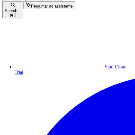
Perguntar ao assistente
Search...
⌘
K
Start Cloud
Trial