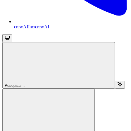
crewAIInc/crewAI
Pesquisar...