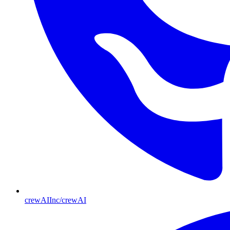
crewAIInc/crewAI