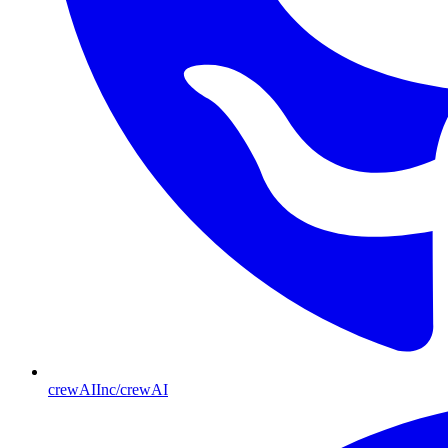
crewAIInc/crewAI