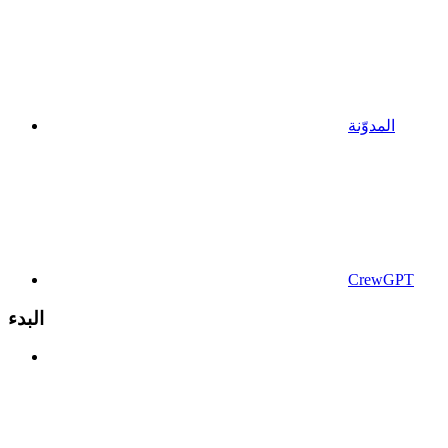
المدوّنة
CrewGPT
البدء