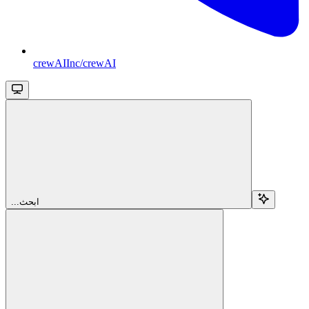
crewAIInc/crewAI
...ابحث