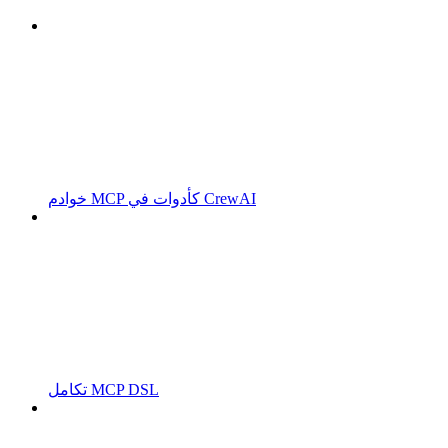
خوادم MCP كأدوات في CrewAI
تكامل MCP DSL