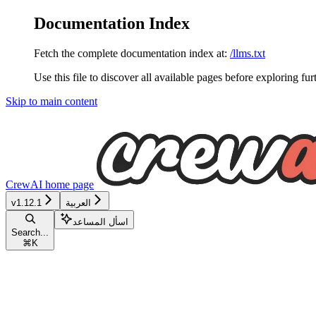
Documentation Index
Fetch the complete documentation index at:
/llms.txt
Use this file to discover all available pages before exploring fur
Skip to main content
CrewAI
home page
v1.12.1
العربية
اسأل المساعد
Search...
⌘
K