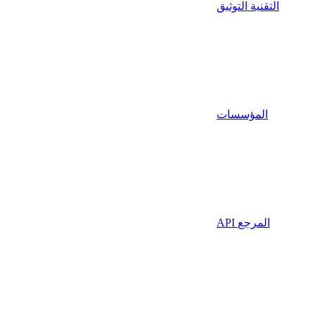
التقنية التوثيق
المؤسسات
API المرجع