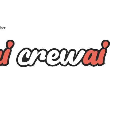
ther.